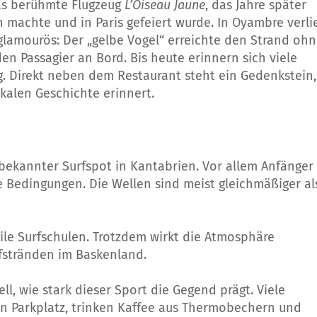
as berühmte Flugzeug
L’Oiseau Jaune
, das Jahre später
 machte und in Paris gefeiert wurde. In Oyambre verli
 glamourös: Der „gelbe Vogel“ erreichte den Strand oh
en Passagier an Bord. Bis heute erinnern sich viele
 Direkt neben dem Restaurant steht ein Gedenkstein,
kalen Geschichte erinnert.
 bekannter Surfspot in Kantabrien. Vor allem Anfänger
te Bedingungen. Die Wellen sind meist gleichmäßiger al
e Surfschulen. Trotzdem wirkt die Atmosphäre
fstränden im Baskenland.
ll, wie stark dieser Sport die Gegend prägt. Viele
 Parkplatz, trinken Kaffee aus Thermobechern und