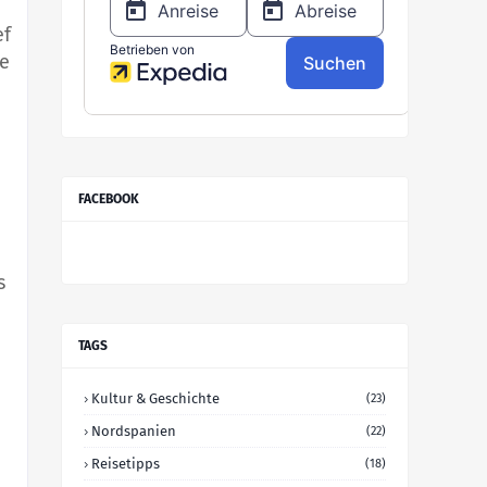
ef
ne
FACEBOOK
s
TAGS
Kultur & Geschichte
(23)
Nordspanien
(22)
Reisetipps
(18)