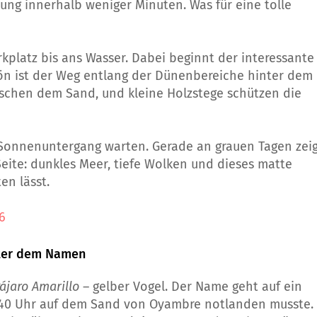
ung innerhalb weniger Minuten. Was für eine tolle
rkplatz bis ans Wasser. Dabei beginnt der interessante
hön ist der Weg entlang der Dünenbereiche hinter dem
ischen dem Sand, und kleine Holzstege schützen die
uf Sonnenuntergang warten. Gerade an grauen Tagen zei
Seite: dunkles Meer, tiefe Wolken und dieses matte
en lässt.
6
nter dem Namen
ájaro Amarillo
– gelber Vogel. Der Name geht auf ein
20:40 Uhr auf dem Sand von Oyambre notlanden musste.