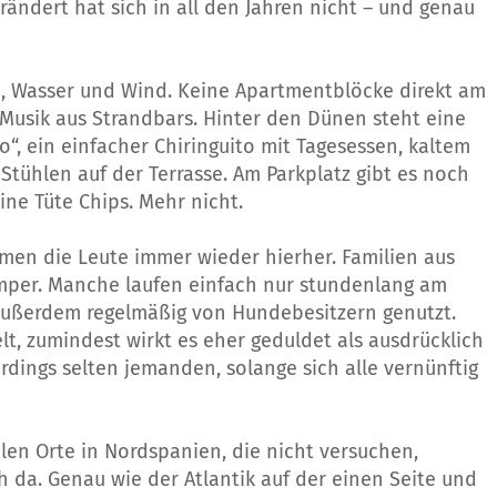
erändert hat sich in all den Jahren nicht – und genau
, Wasser und Wind. Keine Apartmentblöcke direkt am
 Musik aus Strandbars. Hinter den Dünen steht eine
lo“, ein einfacher Chiringuito mit Tagesessen, kaltem
Stühlen auf der Terrasse. Am Parkplatz gibt es noch
ine Tüte Chips. Mehr nicht.
en die Leute immer wieder hierher. Familien aus
Camper. Manche laufen einfach nur stundenlang am
 außerdem regelmäßig von Hundebesitzern genutzt.
gelt, zumindest wirkt es eher geduldet als ausdrücklich
lerdings selten jemanden, solange sich alle vernünftig
elen Orte in Nordspanien, die nicht versuchen,
h da. Genau wie der Atlantik auf der einen Seite und